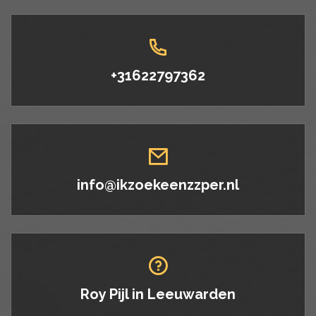
+31622797362
info@ikzoekeenzzper.nl
Roy Pijl in
Leeuwarden