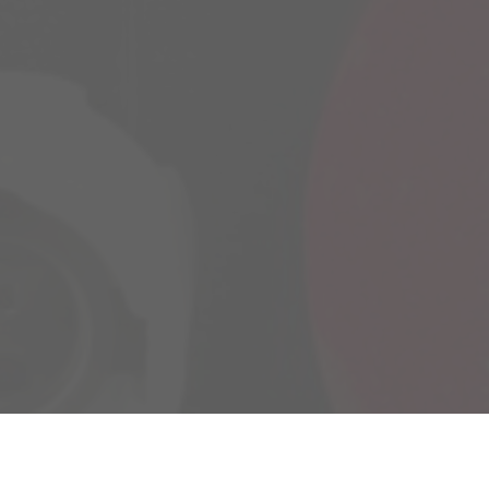
Spoedklus
Project