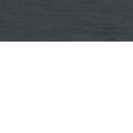
Nacht klus
Aangenomenwerk
Aantal keer bekeken: 16544
epsbouwmonteurs aan in de o