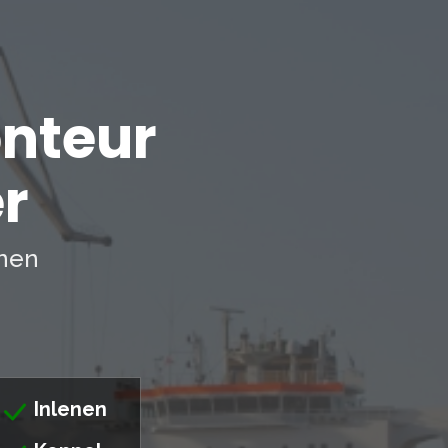
nteur
r
nnen
Inlenen