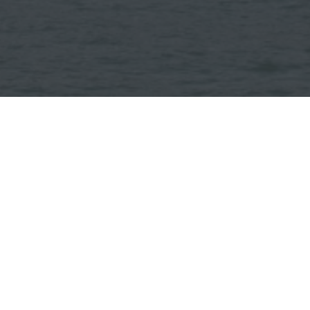
Spoedklus
Project
Wij bieden ook sche