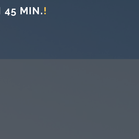
 45 MIN.
!