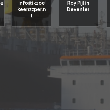
62
info@ikzoe
Roy Pijl in
keenzzper.n
Deventer
l