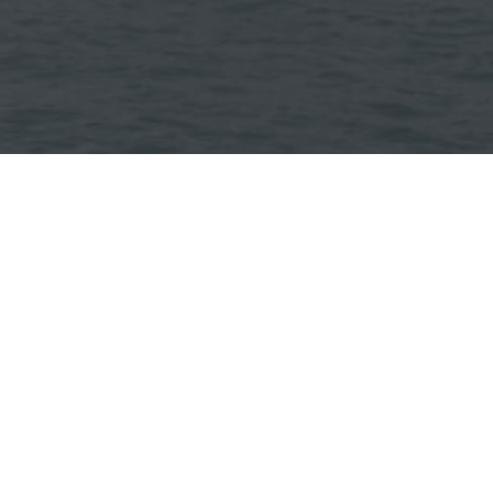
Regiewerk
Inhuur
nderstaande plaatsen